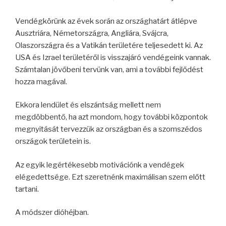
Vendégkörünk az évek során az országhatárt átlépve
Ausztriára, Németországra, Angliára, Svájcra,
Olaszországra és a Vatikán területére teljesedett ki. Az
USA és Izrael területéről is visszajáró vendégeink vannak.
Számtalan jövőbeni tervünk van, ami a további fejlődést
hozza magával.
Ekkora lendület és elszántság mellett nem
megdöbbentő, ha azt mondom, hogy további központok
megnyitását tervezzük az országban és a szomszédos
országok területein is.
Az egyik legértékesebb motivációnk a vendégek
elégedettsége. Ezt szeretnénk maximálisan szem előtt
tartani.
A módszer dióhéjban.