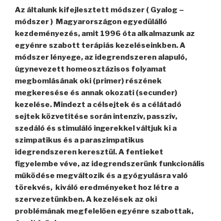
Az általunk kifejlesztett módszer ( Gyalog –
módszer ) Magyarországon egyedülálló
kezdeményezés, amit 1996 óta alkalmazunk az
egyénre szabott terápiás kezeléseinkben. A
módszer lényege, az idegrendszeren alapuló,
úgynevezett homeosztázisos folyamat
megbomlásának oki (primer) részének
megkeresése és annak okozati (secunder)
kezelése. Mindezt a célsejtek és a célátadó
sejtek közvetítése során intenzív, passzív,
szedáló és stimuláló ingerekkel váltjuk ki a
szimpatikus és a paraszimpatikus
idegrendszeren keresztül. A fentieket
figyelembe véve, az idegrendszerünk funkcionális
működése megváltozik és a gyógyulásra való
törekvés, kiváló eredményeket hoz létre a
szervezetünkben. A kezelések az oki
problémának megfelelően egyénre szabottak,