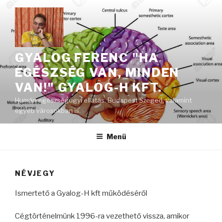
Tartalomhoz
GYALOG FERENC "HA
EGÉSZSÉG VAN, MINDEN
VAN!" GYALOG-H KFT.
Humán egészségügyi ellátás. Budapest Szeged, valamint
egyéb városokban is.
Menü
NÉVJEGY
Ismertető a Gyalog-H kft működéséről
Cégtörténelmünk 1996-ra vezethető vissza, amikor