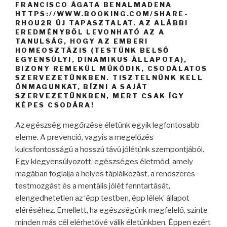
FRANCISCO ÁGATA BENALMADENA
HTTPS://WWW.BOOKING.COM/SHARE-
RHOU2R ÚJ TAPASZTALAT. AZ ALÁBBI
EREDMÉNYBŐL LEVONHATÓ AZ A
TANULSÁG, HOGY AZ EMBERI
HOMEOSZTÁZIS (TESTÜNK BELSŐ
EGYENSÚLYI, DINAMIKUS ÁLLAPOTA),
BIZONY REMEKÜL MŰKÖDIK, CSODÁLATOS
SZERVEZETÜNKBEN. TISZTELNÜNK KELL
ÖNMAGUNKAT, BÍZNI A SAJÁT
SZERVEZETÜNKBEN, MERT CSAK ÍGY
KÉPES CSODÁRA!
Az egészség megőrzése életünk egyik legfontosabb
eleme. A prevenció, vagyis a megelőzés
kulcsfontosságú a hosszú távú jólétünk szempontjából.
Egy kiegyensúlyozott, egészséges életmód, amely
magában foglalja a helyes táplálkozást, a rendszeres
testmozgást és a mentális jólét fenntartását,
elengedhetetlen az ‘épp testben, épp lélek’ állapot
eléréséhez. Emellett, ha egészségünk megfelelő, szinte
minden más cél elérhetővé válik életünkben. Éppen ezért