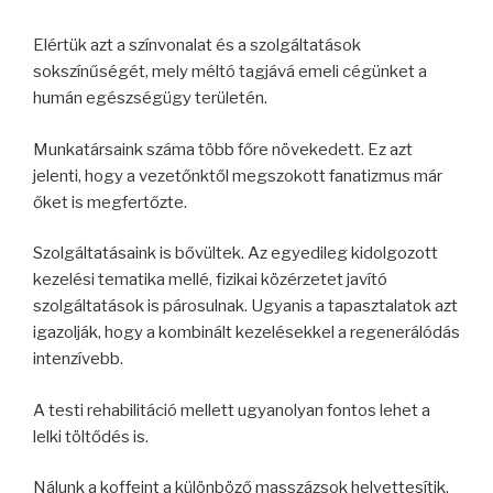
Elértük azt a színvonalat és a szolgáltatások
sokszínűségét, mely méltó tagjává emeli cégünket a
humán egészségügy területén.
Munkatársaink száma több főre növekedett. Ez azt
jelenti, hogy a vezetőnktől megszokott fanatizmus már
őket is megfertőzte.
Szolgáltatásaink is bővültek. Az egyedileg kidolgozott
kezelési tematika mellé, fizikai közérzetet javító
szolgáltatások is párosulnak. Ugyanis a tapasztalatok azt
igazolják, hogy a kombinált kezelésekkel a regenerálódás
intenzívebb.
A testi rehabilitáció mellett ugyanolyan fontos lehet a
lelki töltődés is.
Nálunk a koffeint a különböző masszázsok helyettesítik.