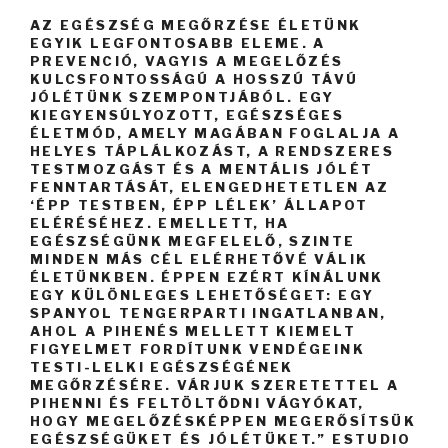
AZ EGÉSZSÉG MEGŐRZÉSE ÉLETÜNK
EGYIK LEGFONTOSABB ELEME. A
PREVENCIÓ, VAGYIS A MEGELŐZÉS
KULCSFONTOSSÁGÚ A HOSSZÚ TÁVÚ
JÓLÉTÜNK SZEMPONTJÁBÓL. EGY
KIEGYENSÚLYOZOTT, EGÉSZSÉGES
ÉLETMÓD, AMELY MAGÁBAN FOGLALJA A
HELYES TÁPLÁLKOZÁST, A RENDSZERES
TESTMOZGÁST ÉS A MENTÁLIS JÓLÉT
FENNTARTÁSÁT, ELENGEDHETETLEN AZ
‘ÉPP TESTBEN, ÉPP LÉLEK’ ÁLLAPOT
ELÉRÉSÉHEZ. EMELLETT, HA
EGÉSZSÉGÜNK MEGFELELŐ, SZINTE
MINDEN MÁS CÉL ELÉRHETŐVÉ VÁLIK
ÉLETÜNKBEN. ÉPPEN EZÉRT KÍNÁLUNK
EGY KÜLÖNLEGES LEHETŐSÉGET: EGY
SPANYOL TENGERPARTI INGATLANBAN,
AHOL A PIHENÉS MELLETT KIEMELT
FIGYELMET FORDÍTUNK VENDÉGEINK
TESTI-LELKI EGÉSZSÉGÉNEK
MEGŐRZÉSÉRE. VÁRJUK SZERETETTEL A
PIHENNI ÉS FELTÖLTŐDNI VÁGYÓKAT,
HOGY MEGELŐZÉSKÉPPEN MEGERŐSÍTSÜK
EGÉSZSÉGÜKET ÉS JÓLÉTÜKET.” ESTUDIO