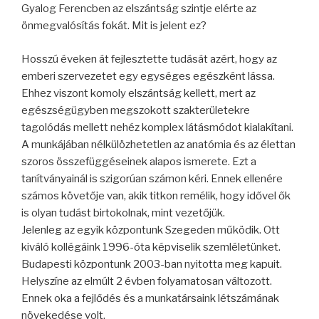
Gyalog Ferencben az elszántság szintje elérte az
önmegvalósítás fokát. Mit is jelent ez?
Hosszú éveken át fejlesztette tudását azért, hogy az
emberi szervezetet egy egységes egészként lássa.
Ehhez viszont komoly elszántság kellett, mert az
egészségügyben megszokott szakterületekre
tagolódás mellett nehéz komplex látásmódot kialakítani.
A munkájában nélkülözhetetlen az anatómia és az élettan
szoros összefüggéseinek alapos ismerete. Ezt a
tanítványainál is szigorúan számon kéri. Ennek ellenére
számos követője van, akik titkon remélik, hogy idővel ők
is olyan tudást birtokolnak, mint vezetőjük.
Jelenleg az egyik központunk Szegeden működik. Ott
kiváló kollégáink 1996-óta képviselik szemléletünket.
Budapesti központunk 2003-ban nyitotta meg kapuit.
Helyszíne az elmúlt 2 évben folyamatosan változott.
Ennek oka a fejlődés és a munkatársaink létszámának
növekedése volt.