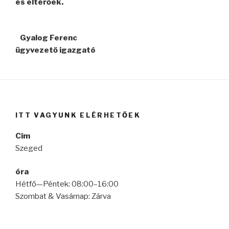
és eltérőek.
Gyalog Ferenc
ügyvezető igazgató
ITT VAGYUNK ELÉRHETŐEK
Cím
Szeged
óra
Hétfő—Péntek: 08:00–16:00
Szombat & Vasárnap: Zárva